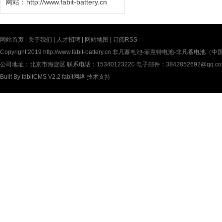
网站：
http://www.fabit-battery.cn
网站首页
|
关于我们
|
人才招聘
|
网站地图
|
订阅RSS
Copyright 2019
http://www.fabit-battery.cn
非凡蓄电池-菲意特电池-非凡蓄电池（中国）有限公
公司地址：北京市海淀区 联系电话：15340123220 电子邮件：3842852692@qq.c
Built By
fabitCMS V2.2
fabit网络
技术支持