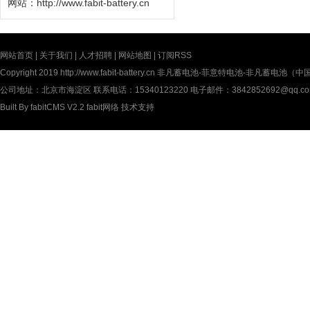
网站：
http://www.fabit-battery.cn
网站首页
|
关于我们
|
人才招聘
|
网站地图
|
订阅RSS
Copyright 2019
http://www.fabit-battery.cn
非凡蓄电池-菲意特电池-非凡蓄电池（中国）有限公
公司地址：北京市海淀区 联系电话：15340123220 电子邮件：3842852692@qq.c
Built By
fabitCMS V2.2
fabit网络
技术支持