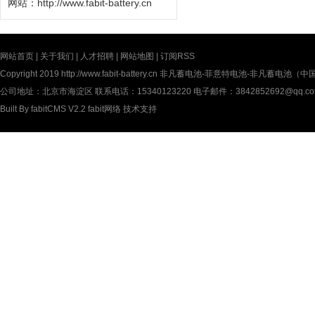
网站：
http://www.fabit-battery.cn
网站首页
|
关于我们
|
人才招聘
|
网站地图
|
订阅RSS
Copyright 2019
http://www.fabit-battery.cn
非凡蓄电池-菲意特电池-非凡蓄电池（中国）有限公
公司地址：北京市海淀区 联系电话：15340123220 电子邮件：3842852692@qq.c
Built By
fabitCMS V2.2
fabit网络
技术支持