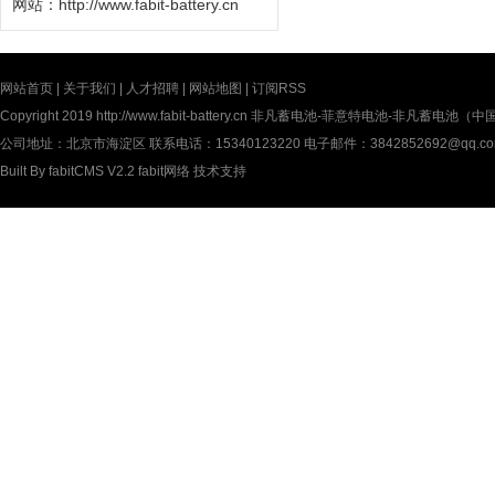
网站：
http://www.fabit-battery.cn
网站首页
|
关于我们
|
人才招聘
|
网站地图
|
订阅RSS
Copyright 2019
http://www.fabit-battery.cn
非凡蓄电池-菲意特电池-非凡蓄电池（中国）有限公
公司地址：北京市海淀区 联系电话：15340123220 电子邮件：3842852692@qq.c
Built By
fabitCMS V2.2
fabit网络
技术支持