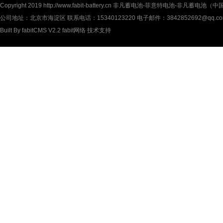
Copyright 2019
http://www.fabit-battery.cn
非凡蓄电池-菲意特电池-非凡蓄电池（中国）有限公
公司地址：北京市海淀区 联系电话：15340123220 电子邮件：3842852692@qq.c
Built By
fabitCMS V2.2
fabit网络
技术支持